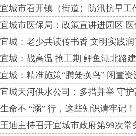
宜城市召开镇（街道）防汛抗旱工
宜城市医保局：政策宣讲进园区 医
宜城：老少共读传书香 文明实践润
宜城：战高温 抢工期 鲤鱼湖北路
宜城：精准施策“腾笼换鸟” 闲置
宜城天河供水公司：多措并举 守护
生命不 “溺” 行，这些知识请牢记！
王迪主持召开宜城市政府第99次常