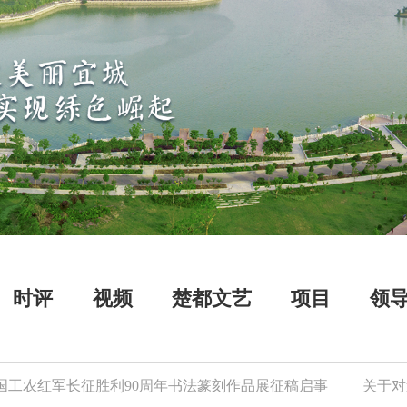
时评
视频
楚都文艺
项目
领
农红军长征胜利90周年书法篆刻作品展征稿启事
关于对逾