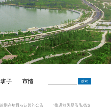
导班子
市情
期存放骨灰认领的公告
“推进移风易俗 弘扬文明新风”倡议书