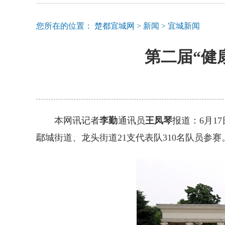
您所在的位置：
楚都宜城网
>
新闻
>
宜城新闻
第二届“健
本网讯记者
李勤
通讯员
王凤琴
报道：6月1
鄢城街道、龙头街道21支代表队310名队员参赛