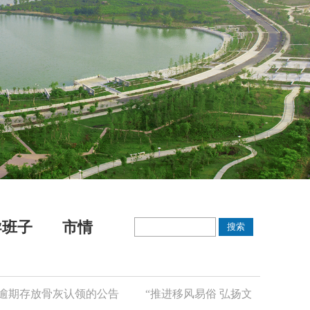
导班子
市情
放骨灰认领的公告
“推进移风易俗 弘扬文明新风”倡议书