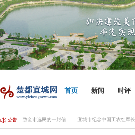
首页
新闻
时评
致全市选民的一封信
宜城市纪念中国工农红军长征胜
公告