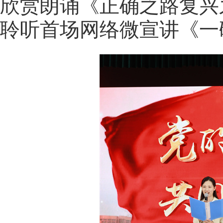
欣赏朗诵《正确之路复兴
聆听首场网络微宣讲《一