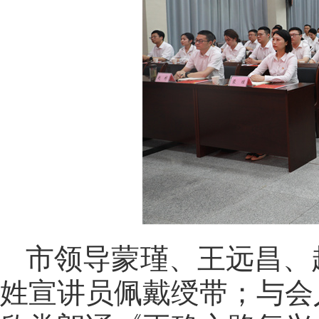
市领导蒙瑾、王远昌、
姓宣讲员佩戴绶带；与会