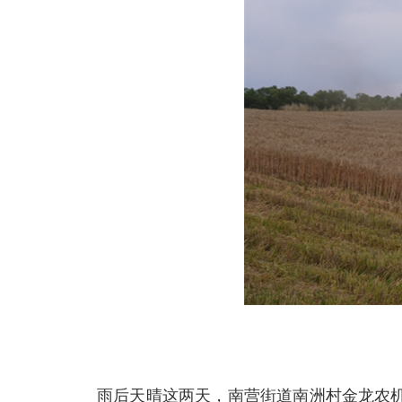
雨后天晴这两天，南营街道南洲村金龙农