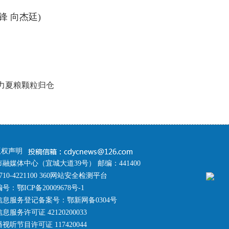
锋 向杰廷)
助力夏粮颗粒归仓
版权声明
融媒体中心（宜城大道39号） 邮编：441400
10-4221100 360网站安全检测平台
编号：
鄂ICP备20009678号-1
息服务登记备案号：鄂新网备0304号
服务许可证 42120200033
听节目许可证 117420044