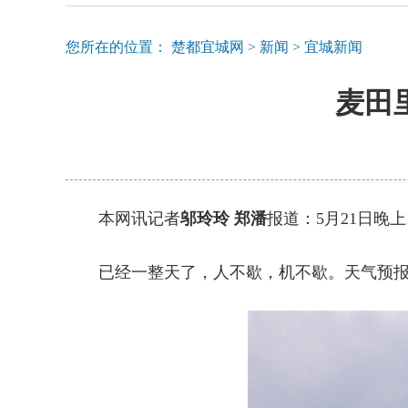
您所在的位置：
楚都宜城网
>
新闻
>
宜城新闻
麦田
本网讯记者
邬玲玲 郑潘
报道：5月21日晚
已经一整天了，人不歇，机不歇。天气预