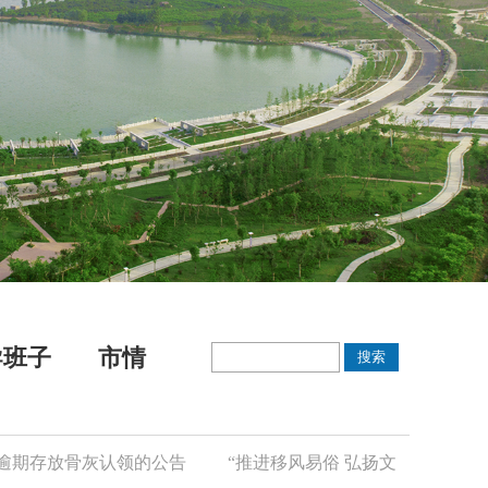
导班子
市情
放骨灰认领的公告
“推进移风易俗 弘扬文明新风”倡议书