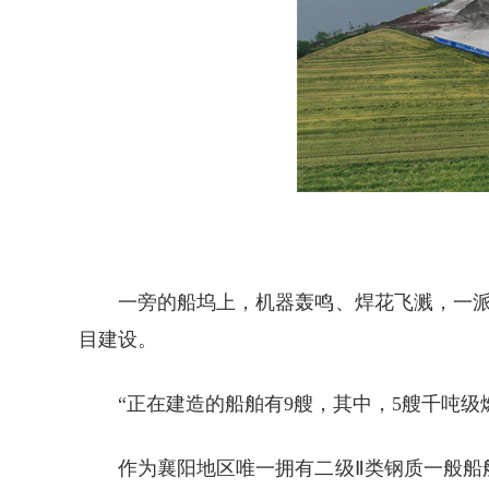
一旁的船坞上，机器轰鸣、焊花飞溅，一派
目建设。
“正在建造的船舶有9艘，其中，5艘千吨级
作为襄阳地区唯一拥有二级Ⅱ类钢质一般