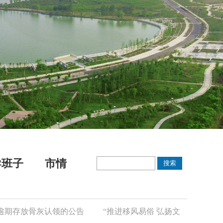
导班子
市情
放骨灰认领的公告
“推进移风易俗 弘扬文明新风”倡议书