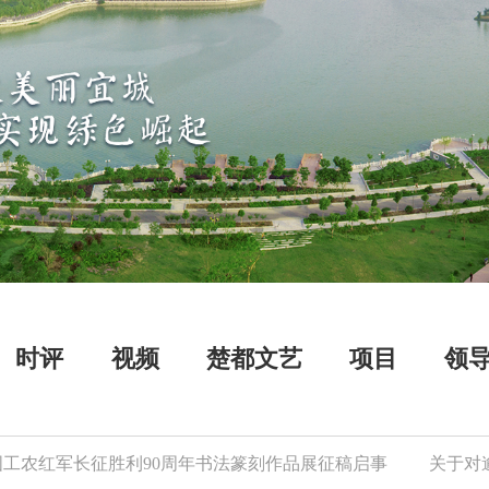
时评
视频
楚都文艺
项目
领
军长征胜利90周年书法篆刻作品展征稿启事
关于对逾期存