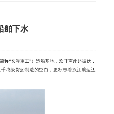
船舶下水
简称“长泽重工”）造船基地，欢呼声此起彼伏，
江千吨级货船制造的空白，更标志着汉江航运迈