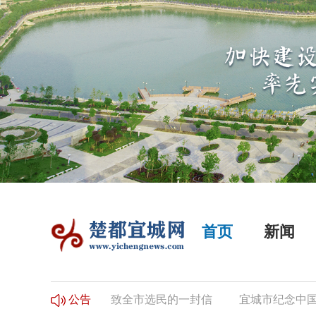
首页
新闻
登记的公告
致全市选民的一封信
宜城市纪念中国工农红
公告