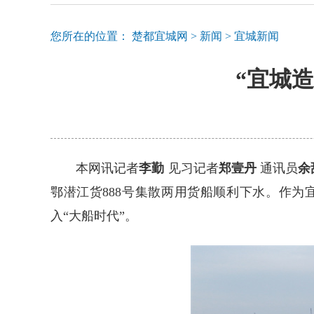
您所在的位置：
楚都宜城网
>
新闻
>
宜城新闻
“宜城
本网讯记者
李勤
见习记者
郑壹丹
通讯员
余
鄂潜江货888号集散两用货船顺利下水。作
入“大船时代”。