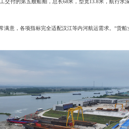
工交付的第五艘船舶，总长68米，型宽13.8米，航行水
非常满意，各项指标完全适配汉江等内河航运需求。”货船