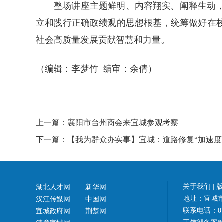
整场讲座主题鲜明、内容翔实、阐释生动
立和践行正确政绩观的思想根基，统筹做好在
社会高质量发展贡献智慧和力量。
（编辑：李梦竹 编审：余倩）
上一篇：襄阳市台州商会来宜城参观考察
下一篇：【我为群众办实事】宜城：道路修复“加速度”
关于我们
|
湖北人才网
新华网
地址：宜城市
汉江传媒网
中国网
联系电话：07
宜城政府网
荆楚网