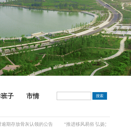
导班子
市情
逾期存放骨灰认领的公告
“推进移风易俗 弘扬文明新风”倡议