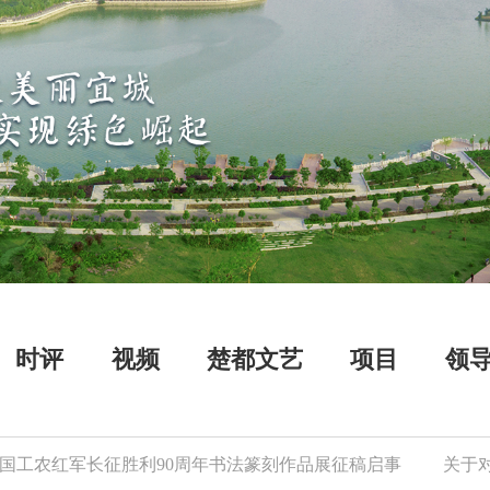
时评
视频
楚都文艺
项目
领
工农红军长征胜利90周年书法篆刻作品展征稿启事
关于对