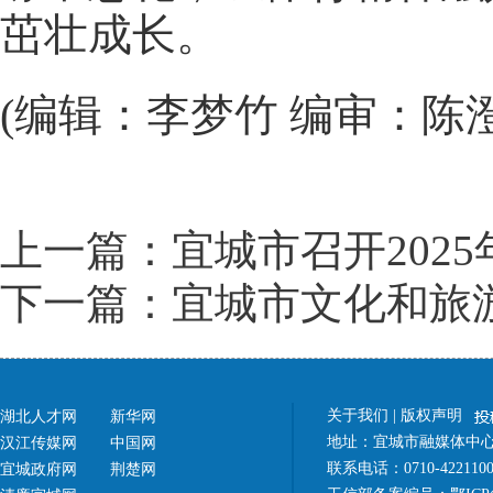
茁壮成长。
(编辑：李梦竹 编审：陈
上一篇：宜城市召开202
下一篇：宜城市文化和旅
关于我们
|
版权声明
湖北人才网
新华网
地址：宜城市融媒体中心（
汉江传媒网
中国网
联系电话：0710-42211
宜城政府网
荆楚网