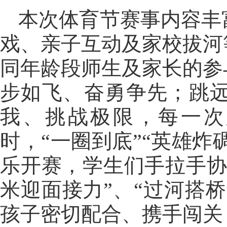
本次体育节赛事内容丰
戏、亲子互动及家校拔河
同年龄段师生及家长的参与
步如飞、奋勇争先；跳
我、挑战极限，每一次
时，“一圈到底”“英雄炸
乐开赛，学生们手拉手协
米迎面接力”、“过河搭
孩子密切配合、携手闯关