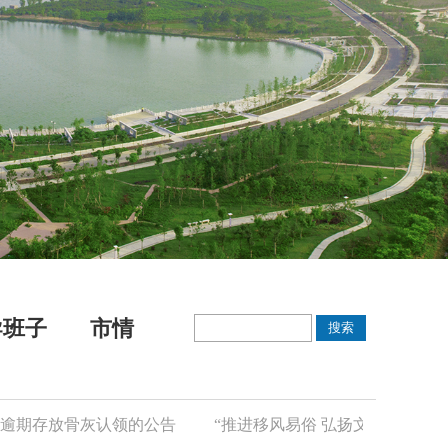
导班子
市情
期存放骨灰认领的公告
“推进移风易俗 弘扬文明新风”倡议书