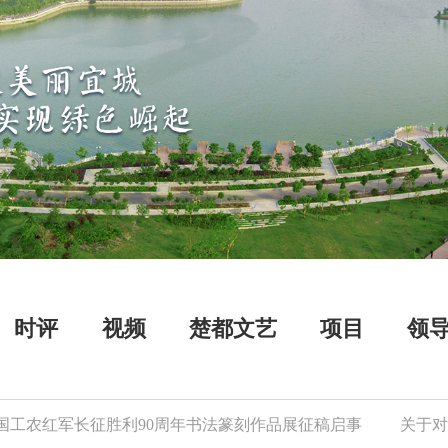
时评
视频
楚都文艺
项目
领
农红军长征胜利90周年书法篆刻作品展征稿启事
关于对逾