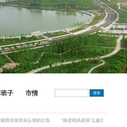
导班子
市情
期存放骨灰认领的公告
“推进移风易俗 弘扬文明新风”倡议书