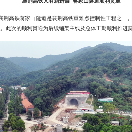
襄荆高铁又有新进展 蒋家山隧道顺利贯通
襄荆高铁蒋家山隧道是襄荆高铁重难点控制性工程之一。
5座。此次的顺利贯通为后续铺架主线及总体工期顺利推进