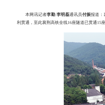
本网讯记者
李勤 李明磊
通讯员
付振
报道：
利贯通，至此襄荆高铁全线16座隧道已贯通1