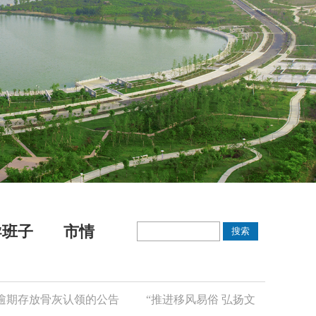
导班子
市情
存放骨灰认领的公告
“推进移风易俗 弘扬文明新风”倡议书