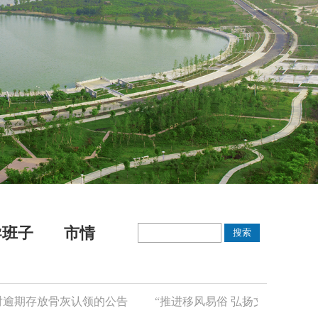
导班子
市情
逾期存放骨灰认领的公告
“推进移风易俗 弘扬文明新风”倡议