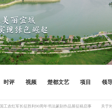
时评
视频
楚都文艺
项目
领
工农红军长征胜利90周年书法篆刻作品展征稿启事
关于对