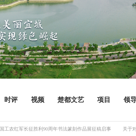
时评
视频
楚都文艺
项目
领
工农红军长征胜利90周年书法篆刻作品展征稿启事
关于对