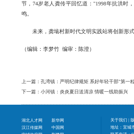
节，74岁老人龚传平回忆道："1998年抗
鸣。
未来，龚垴村新时代文明实践站将创新形式
（编辑：李梦竹 编审：陈澄）
上一篇：孔湾镇：严明纪律规矩 系好年轻干部"第一粒
下一篇：小河镇：炎炎夏日送清凉 情暖一线助振兴
关于我们
|
湖北人才网
新华网
地址：宜城市
汉江传媒网
中国网