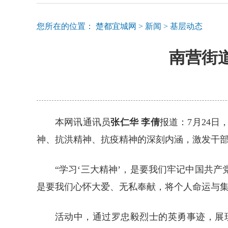
您所在的位置：
楚都宜城网
>
新闻
>
基层动态
南营街
本网讯通讯员
张仁华 李倩
报道：7月24
神、抗洪精神、抗疫精神的深刻内涵，激发干
“学习‘三大精神’，是要我们牢记中国共
是要我们心怀大爱、无私奉献，将个人命运与集
活动中，通过罗忠毅烈士的英勇事迹，展