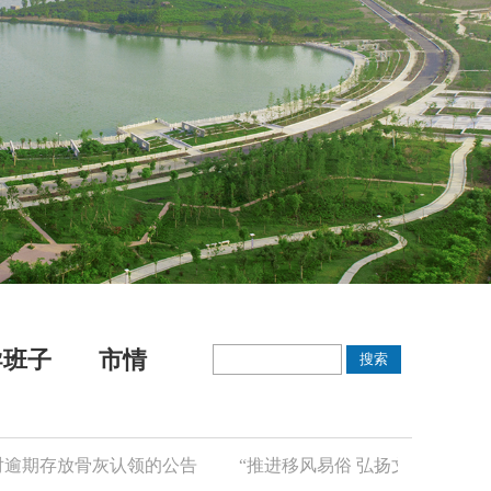
导班子
市情
逾期存放骨灰认领的公告
“推进移风易俗 弘扬文明新风”倡议