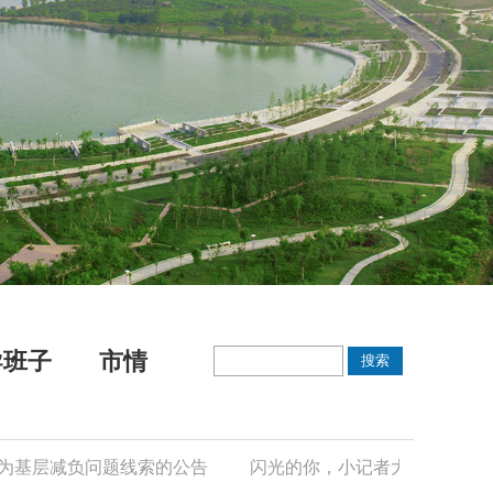
导班子
市情
层减负问题线索的公告
闪光的你，小记者大世界——宜城市