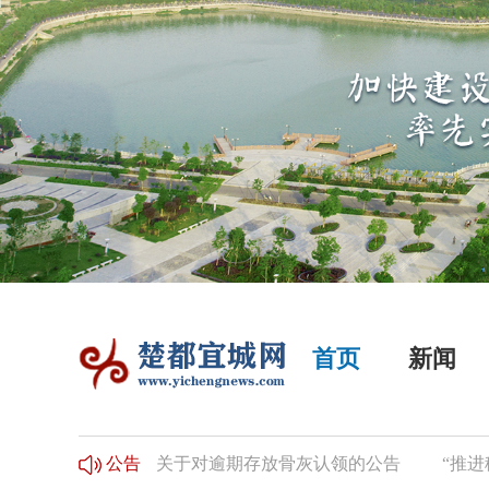
首页
新闻
征稿启事
关于对逾期存放骨灰认领的公告
“推进移风易
公告