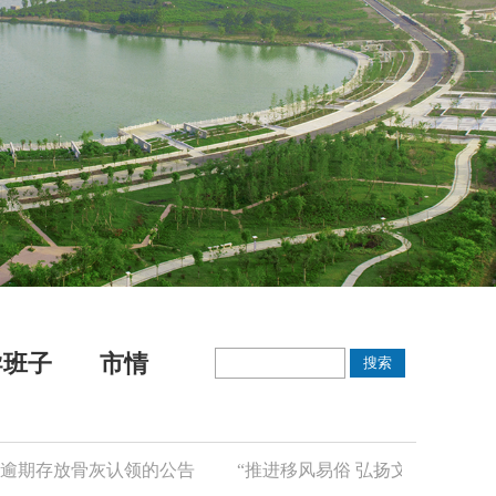
导班子
市情
存放骨灰认领的公告
“推进移风易俗 弘扬文明新风”倡议书