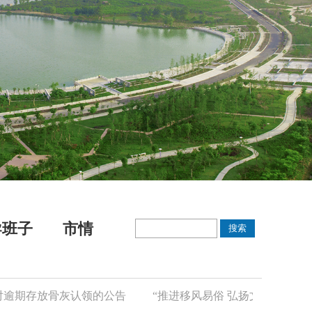
导班子
市情
逾期存放骨灰认领的公告
“推进移风易俗 弘扬文明新风”倡议