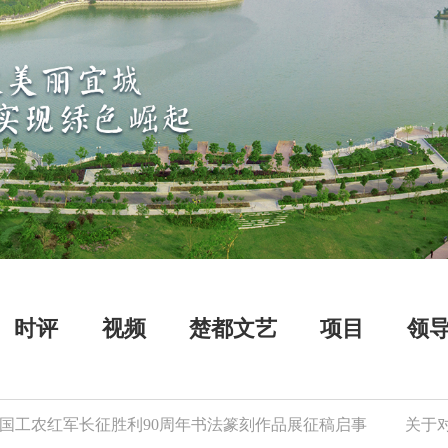
时评
视频
楚都文艺
项目
领
工农红军长征胜利90周年书法篆刻作品展征稿启事
关于对