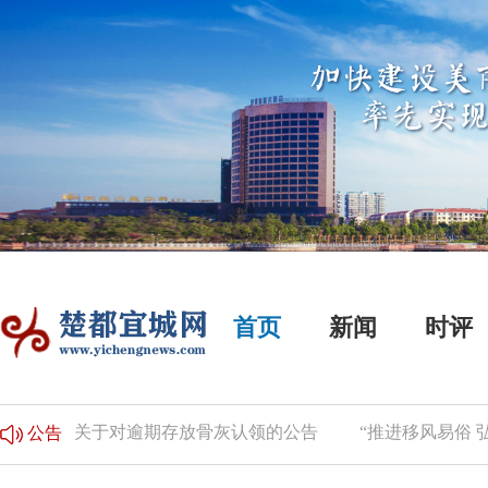
首页
新闻
时评
事
关于对逾期存放骨灰认领的公告
“推进移风易俗 弘
公告