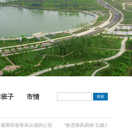
导班子
市情
期存放骨灰认领的公告
“推进移风易俗 弘扬文明新风”倡议