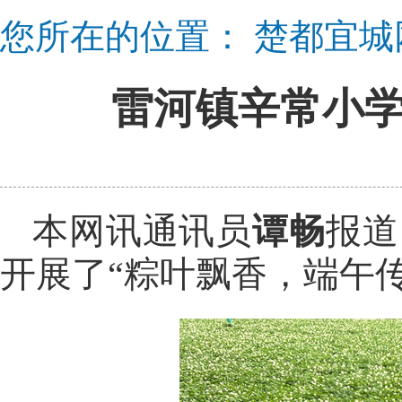
您所在的位置：
楚都宜城
雷河镇辛常小学
本网讯通讯员
谭畅
报道
开展了“粽叶飘香，端午